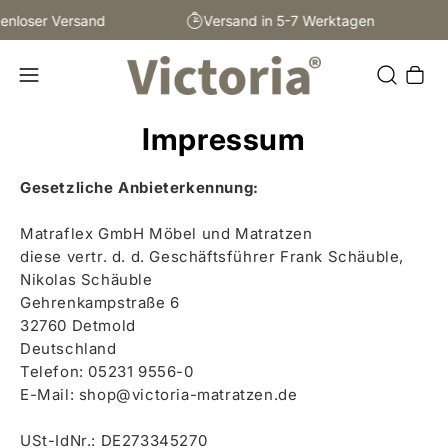
enloser Versand
Versand in 5-7 Werktagen
Warenkor
Impressum
Gesetzliche Anbieterkennung:
Matraflex GmbH Möbel und Matratzen
diese vertr. d. d. Geschäftsführer Frank Schäuble,
Nikolas Schäuble
Gehrenkampstraße 6
32760 Detmold
Deutschland
Telefon: 05231 9556-0
E-Mail: shop@victoria-matratzen.de
USt-IdNr.: DE273345270